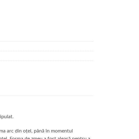
ipulat.
ma arc din oțel, până în momentul
 oțel. Forma de zmeu a fost aleasă pentru a