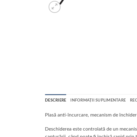
DESCRIERE
INFORMAȚII SUPLIMENTARE
REC
Plasă anti-încurcare, m
ecanism de închidere
Deschiderea este controlată de un mecanis
capturării, când poate fi închisă rapid pri