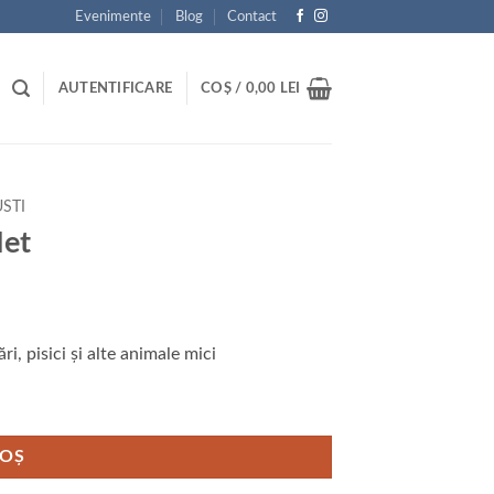
Evenimente
Blog
Contact
AUTENTIFICARE
COȘ /
0,00
LEI
USTI
Net
i, pisici și alte animale mici
COȘ