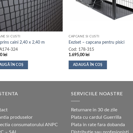
NE SI CUSTI
CAPCANE SI CUSTI
 prins caini 2,40 x 2,40 m
Eeziset – capcana pentru pisici
A174-324
Cod:
178-315
00
lei
1.695,00
lei
AUGĂ ÎN COȘ
ADAUGĂ ÎN COȘ
STENTA
SERVICIILE NOASTRE
tact
Returnare in 30 de zile
ntia produselor
Plata cu cardul Guerrilla
tectia consumatorului ANPC
Plata in rate fara dobanda
C – SAL
Distributie sau profesionisti