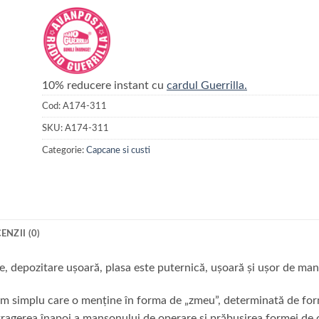
10% reducere instant cu
cardul Guerrilla.
Cod:
A174-311
SKU:
A174-311
Categorie:
Capcane si custi
ENZII (0)
, depozitare ușoară, plasa este puternică, ușoară și ușor de man
m simplu care o menține în forma de „zmeu”, determinată de for
n tragerea înapoi a manșonului de operare și prăbușirea formei de