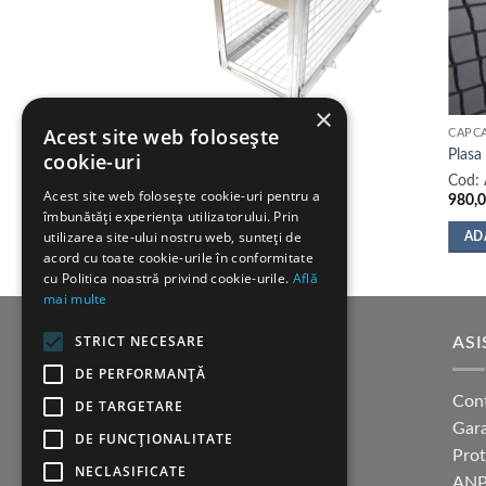
×
Acest site web folosește
CAPCANE SI CUSTI
CAPCA
Capcana Vulcan
Plasa
cookie-uri
Cod:
A178-358
Cod:
Acest site web folosește cookie-uri pentru a
3.450,00
lei
980,
îmbunătăți experiența utilizatorului. Prin
utilizarea site-ului nostru web, sunteți de
ADAUGĂ ÎN COȘ
AD
acord cu toate cookie-urile în conformitate
cu Politica noastră privind cookie-urile.
Află
mai multe
STRICT NECESARE
SUPORT CLIENTI
ASI
DE PERFORMANȚĂ
Cum cumpar?
Con
DE TARGETARE
Modalitati de plata
Gara
DE FUNCŢIONALITATE
Termeni si conditii
Pro
NECLASIFICATE
Politica confidentialitate
ANP