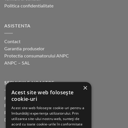
Politica confidentialitate
ASISTENTA
Contact
Garantia produselor
Protectia consumatorului ANPC
ANPC – SAL
SERVICIILE NOASTRE
×
Acest site web folosește
cookie-uri
Returnare in 30 de zile
Plata cu cardul Guerrilla
Acest site web folosește cookie-uri pentru a
Plata in rate fara dobanda
îmbunătăți experiența utilizatorului. Prin
utilizarea site-ului nostru web, sunteți de
Distributie sau profesionisti
acord cu toate cookie-urile în conformitate