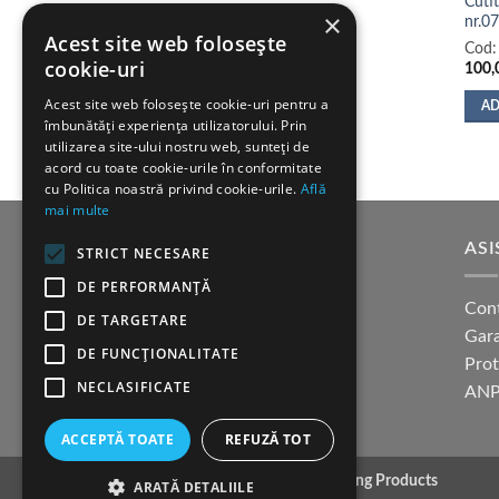
Cutit
×
nr.07
Acest site web folosește
Cod
cookie-uri
100,
Acest site web folosește cookie-uri pentru a
AD
îmbunătăți experiența utilizatorului. Prin
utilizarea site-ului nostru web, sunteți de
acord cu toate cookie-urile în conformitate
cu Politica noastră privind cookie-urile.
Află
mai multe
SUPORT CLIENTI
ASI
STRICT NECESARE
DE PERFORMANȚĂ
Cum cumpar?
Con
DE TARGETARE
Modalitati de plata
Gara
DE FUNCŢIONALITATE
Termeni si conditii
Pro
NECLASIFICATE
Politica confidentialitate
ANP
ACCEPTĂ TOATE
REFUZĂ TOT
Copyright 2026 ©
K9 Training Products
ARATĂ DETALIILE