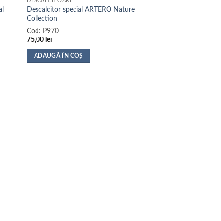
DESCALCITOARE
al
Descalcitor special ARTERO Nature
Collection
Cod:
P970
75,00
lei
ADAUGĂ ÎN COȘ