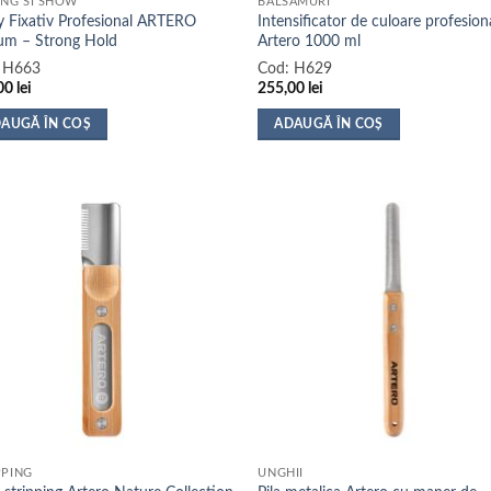
ING SI SHOW
BALSAMURI
y Fixativ Profesional ARTERO
Intensificator de culoare profesion
um – Strong Hold
Artero 1000 ml
:
H663
Cod:
H629
00
lei
255,00
lei
AUGĂ ÎN COȘ
ADAUGĂ ÎN COȘ
PPING
UNGHII