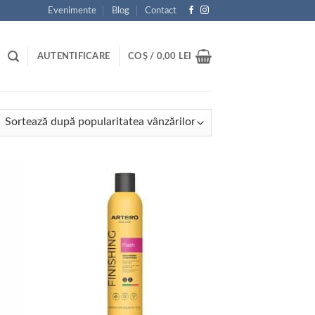
Evenimente
Blog
Contact
AUTENTIFICARE
COȘ /
0,00
LEI
tat
ă
ularitate