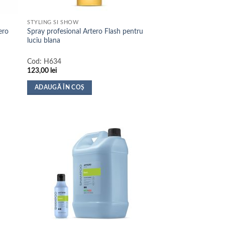
STYLING SI SHOW
ero
Spray profesional Artero Flash pentru
luciu blana
Cod:
H634
123,00
lei
ADAUGĂ ÎN COȘ