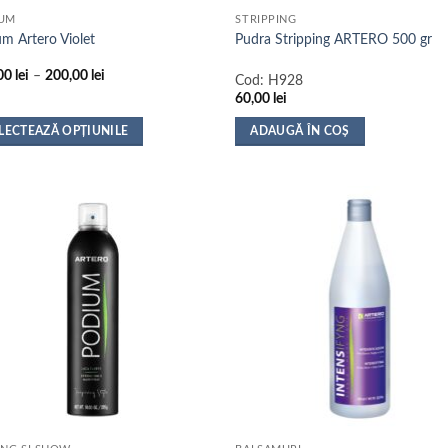
sului.
produsului.
FUM
STRIPPING
um Artero Violet
Pudra Stripping ARTERO 500 gr
Interval
00
lei
–
200,00
lei
Cod:
H928
de
60,00
lei
prețuri:
124,00 lei
până
LECTEAZĂ OPȚIUNILE
ADAUGĂ ÎN COȘ
la
t
200,00 lei
us
e
ii.
nile
na
sului.