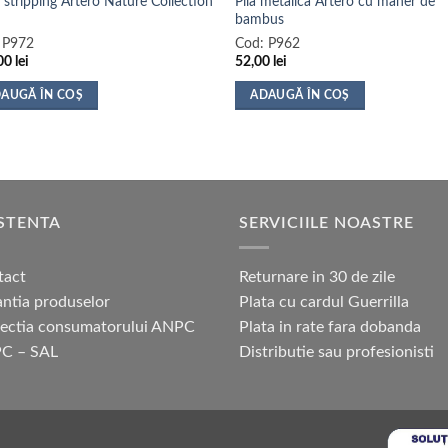
 stripping Artero Nature Collection
Pila metalica Artero cu maner de
bambus
:
P972
Cod:
P962
00
lei
52,00
lei
AUGĂ ÎN COȘ
ADAUGĂ ÎN COȘ
STENTA
SERVICIILE NOASTRE
tact
Returnare in 30 de zile
ntia produselor
Plata cu cardul Guerrilla
tectia consumatorului ANPC
Plata in rate fara dobanda
C – SAL
Distributie sau profesionisti