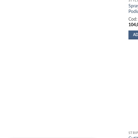
STYL
Spra
Podi
Cod
104,
AD
STRI