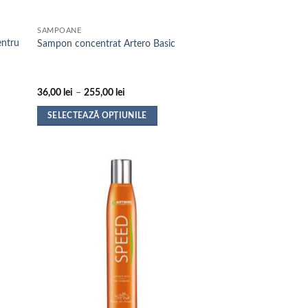
SAMPOANE
entru
Sampon concentrat Artero Basic
Interval
36,00
lei
–
255,00
lei
de
prețuri:
SELECTEAZĂ OPȚIUNILE
36,00 lei
până
Acest
la
produs
255,00 lei
are
mai
multe
variații.
Opțiunile
pot
fi
alese
în
pagina