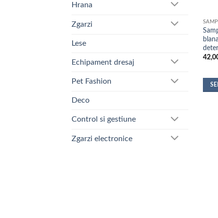
Hrana
SAM
Zgarzi
Samp
blan
Lese
deter
42,0
Echipament dresaj
Pet Fashion
SE
Aces
Deco
prod
Control si gestiune
are
mai
Zgarzi electronice
mult
variaț
Opțiu
pot
fi
alese
în