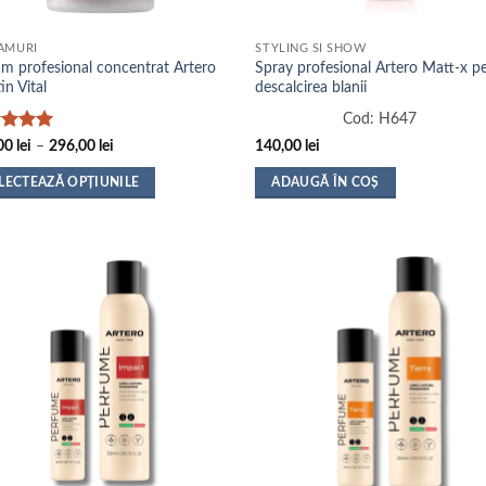
na
pagina
sului.
produsului.
AMURI
STYLING SI SHOW
am profesional concentrat Artero
Spray profesional Artero Matt-x p
in Vital
descalcirea blanii
Cod:
H647
uat la
Interval
00
lei
–
296,00
lei
140,00
lei
de
n 5
prețuri:
LECTEAZĂ OPȚIUNILE
ADAUGĂ ÎN COȘ
102,00 lei
până
t
la
us
296,00 lei
e
ii.
nile
na