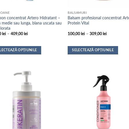
POANE
BALSAMURI
on concentrat Artero Hidratant –
Balsam profesional concentrat Art
a medie sau lunga, blana uscata sau
Protein Vital
iorata
Interval
Interval
0
lei
–
409,00
lei
100,00
lei
–
309,00
lei
de
de
prețuri:
prețuri:
42,00 lei
100,00 lei
până
până
LECTEAZĂ OPȚIUNILE
SELECTEAZĂ OPȚIUNILE
la
la
t
Acest
409,00 lei
309,00 lei
us
produs
are
mai
e
multe
ii.
variații.
nile
Opțiunile
pot
fi
alese
în