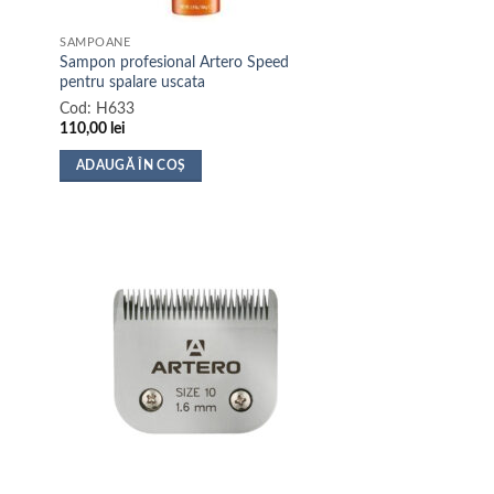
produsului.
SAMPOANE
Sampon profesional Artero Speed
pentru spalare uscata
Cod:
H633
110,00
lei
ADAUGĂ ÎN COȘ