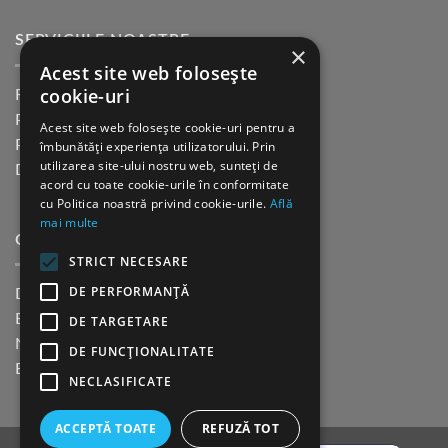
SERVICIILE NOASTRE
×
Acest site web folosește
cookie-uri
Returnare in 30 de zile
Plata cu cardul Guerrilla
Acest site web folosește cookie-uri pentru a
Plata in rate fara dobanda
îmbunătăți experiența utilizatorului. Prin
utilizarea site-ului nostru web, sunteți de
Distributie sau profesionisti
acord cu toate cookie-urile în conformitate
cu Politica noastră privind cookie-urile.
Află
mai multe
CINE SUNTEM?
STRICT NECESARE
DE PERFORMANȚĂ
Despre noi
Blog
DE TARGETARE
Newsletter
DE FUNCŢIONALITATE
Evenimente
NECLASIFICATE
ACCEPTĂ TOATE
REFUZĂ TOT