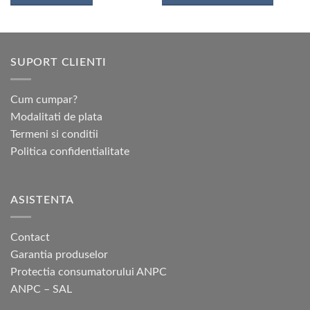
Acest
produs
are
mai
SUPORT CLIENTI
multe
variații.
Opțiunile
Cum cumpar?
pot
Modalitati de plata
fi
Termeni si conditii
alese
Politica confidentialitate
în
pagina
produsului.
ASISTENTA
Contact
Garantia produselor
Protectia consumatorului ANPC
ANPC – SAL