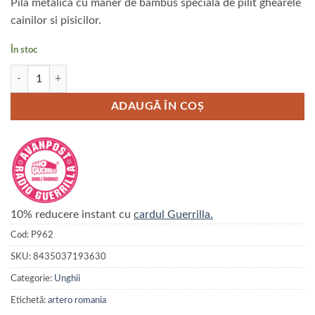
Pila metalica cu maner de bambus speciala de pilit ghearele
cainilor si pisicilor.
În stoc
Cantitate Pila metalica Artero cu maner de bambus
ADAUGĂ ÎN COȘ
10% reducere instant cu
cardul Guerrilla.
Cod:
P962
SKU:
8435037193630
Categorie:
Unghii
Etichetă:
artero romania