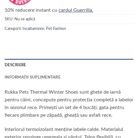
10% reducere instant cu
cardul Guerrilla.
SKU:
Nu se aplică
Categorii:
Incaltaminte
,
Pet Fashion
DESCRIERE
INFORMAȚII SUPLIMENTARE
Rukka Pets Thermal Winter Shoes sunt ghete de iarnă
pentru câini, concepute pentru protecția completă a labelor
în sezonul rece. Primești un set de 4 bucăți, gata pentru
fiecare plimbare pe zăpadă, gheață sau asfalt rece.
Interiorul termoizolant menține labele calde. Materialul
exterior respinge umezeala și vântul. Talpa flexibilă, cu