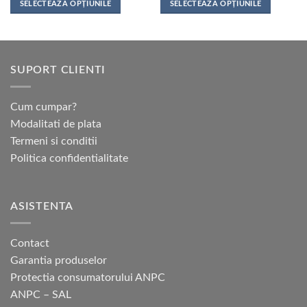
SELECTEAZĂ OPȚIUNILE
SELECTEAZĂ OPȚIUNILE
338,00 lei
până
Acest
Acest
la
produs
produs
467,00 lei
are
are
mai
mai
SUPORT CLIENTI
multe
multe
variații.
variații.
Opțiunile
Opțiunile
Cum cumpar?
pot
pot
Modalitati de plata
fi
fi
Termeni si conditii
alese
alese
Politica confidentialitate
în
în
pagina
pagina
produsului.
produsului.
ASISTENTA
Contact
Garantia produselor
Protectia consumatorului ANPC
ANPC – SAL