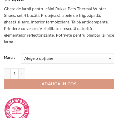
Ghete de iarnă pentru câini Rukka Pets Thermal Winter
Shoes, set 4 bucăți. Protejează labele de frig, zăpadă,
gheață și sare. Interior termoizolant. Talpă antiderapantă.
Prindere cu velcro. Vizibilitate crescută datorită
elementelor reflectorizante. Potrivite pentru plimbări zilnice
iarna.
Masura
Cantitate Incaltaminte pentru caini Rukka Pets Thermal Winter Shoes
ADAUGĂ ÎN COȘ