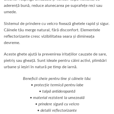
aderență bună, reduce alunecarea pe suprafețe reci sau
umede.
Sistemul de prindere cu velcro fixează ghetele rapid și sigur.
Câinele tău merge natural, fără disconfort. Elementele
reflectorizante cresc vizibilitatea seara și dimineața
devreme.
Aceste ghete ajută la prevenirea iritațiilor cauzate de sare,
pietriș sau gheață. Sunt ideale pentru câini activi, plimbări
urbane și ieșiri în natură pe timp de iarnă.
Beneficii cheie pentru tine și câinele tău:
• protecție termică pentru labe
• talpă antiderapantă
• material rezistent la umezeală
• prindere sigură cu velcro
• detalii reflectorizante