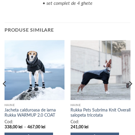
• set complet de 4 ghete
PRODUSE SIMILARE
HAINE
HAINE
Jacheta calduroasa de iarna
Rukka Pets Subrima Knit Overall
Rukka WARMUP 2.0 COAT
salopeta tricotata
Cod:
Cod:
Interval
338,00
lei
–
467,00
lei
241,00
lei
de
prețuri: