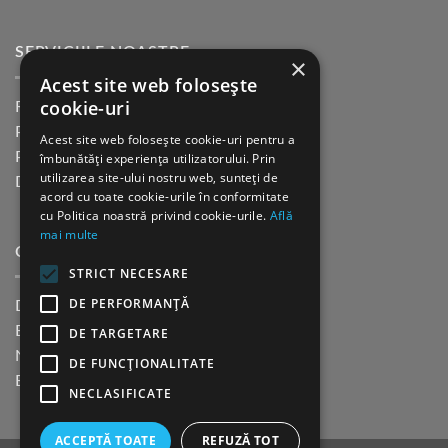
SERVICIILE NOASTRE
×
Acest site web folosește
cookie-uri
Returnare in 30 de zile
Plata cu cardul Guerrilla
Acest site web folosește cookie-uri pentru a
Plata in rate fara dobanda
îmbunătăți experiența utilizatorului. Prin
utilizarea site-ului nostru web, sunteți de
Distributie sau profesionisti
acord cu toate cookie-urile în conformitate
cu Politica noastră privind cookie-urile.
Află
mai multe
CINE SUNTEM?
STRICT NECESARE
DE PERFORMANȚĂ
Despre noi
Blog
DE TARGETARE
Newsletter
DE FUNCŢIONALITATE
Evenimente
NECLASIFICATE
ACCEPTĂ TOATE
REFUZĂ TOT