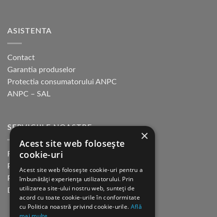
în
pagina
produsului.
ASISTENTA
Contact
Garantia produselor
Protectia consumatorului ANPC
ANPC – SAL
SERVICIILE NOASTRE
×
Acest site web folosește
cookie-uri
Returnare in 30 de zile
Plata cu cardul Guerrilla
Acest site web folosește cookie-uri pentru a
Plata in rate fara dobanda
îmbunătăți experiența utilizatorului. Prin
utilizarea site-ului nostru web, sunteți de
Distributie sau profesionisti
acord cu toate cookie-urile în conformitate
cu Politica noastră privind cookie-urile.
Află
mai multe