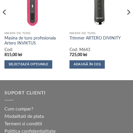
MASINI DE TUNS
MASINI DE TUNS
Masina de tuns profesionala
Trimmer ARTERO DIVINITY
Artero INVIKTUS
Cod:
Cod:
M643
815,00
lei
725,00
lei
SELECTEAZĂ OPȚIUNILE
ADAUGĂ ÎN COȘ
Acest
produs
are
mai
SUPORT CLIENTI
multe
variații.
Opțiunile
Cum cumpar?
pot
Modalitati de plata
fi
Termeni si conditii
alese
Politica confidentialitate