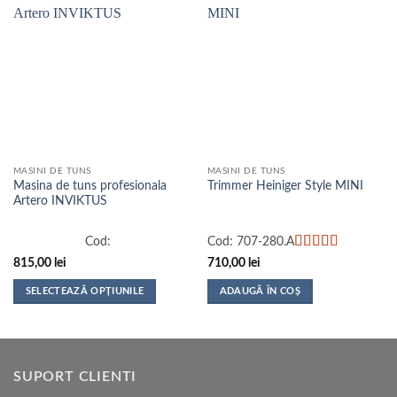
MASINI DE TUNS
MASINI DE TUNS
Masina de tuns profesionala
Trimmer Heiniger Style MINI
Artero INVIKTUS
Cod:
Cod:
707-280.A
Evaluat la
5
815,00
lei
710,00
lei
din 5
SELECTEAZĂ OPȚIUNILE
ADAUGĂ ÎN COȘ
Acest
produs
are
mai
SUPORT CLIENTI
multe