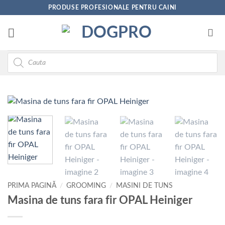
Skip
PRODUSE PROFESIONALE PENTRU CAINI
to
content
Products
search
PRIMA PAGINĂ
/
GROOMING
/
MASINI DE TUNS
Masina de tuns fara fir OPAL Heiniger