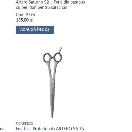
Artero Saturno S2 – Perie din bambus
cu peri duri pentru cai (3 cm)
Cod:
P796
135,00
lei
ADAUGĂ ÎN COȘ
FOARFECE
nal
Foarfeca Profesionala ARTERO SATIN