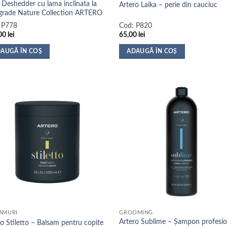
 Deshedder cu lama inclinata la
Artero Laika – perie din cauciuc
grade Nature Collection ARTERO
:
P778
Cod:
P820
00
lei
65,00
lei
AUGĂ ÎN COȘ
ADAUGĂ ÎN COȘ
AMURI
GROOMING
Artero Sublime – Șampon profesio
o Stiletto – Balsam pentru copite