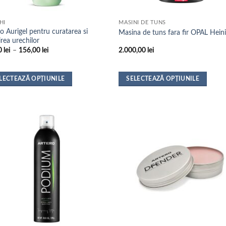
HI
MASINI DE TUNS
o Aurigel pentru curatarea si
Masina de tuns fara fir OPAL Hein
jirea urechilor
Interval
0
lei
–
156,00
lei
2.000,00
lei
de
prețuri:
84,00 lei
până
LECTEAZĂ OPȚIUNILE
SELECTEAZĂ OPȚIUNILE
la
t
Acest
156,00 lei
us
produs
are
mai
e
multe
ii.
variații.
nile
Opțiunile
pot
fi
alese
în
na
pagina