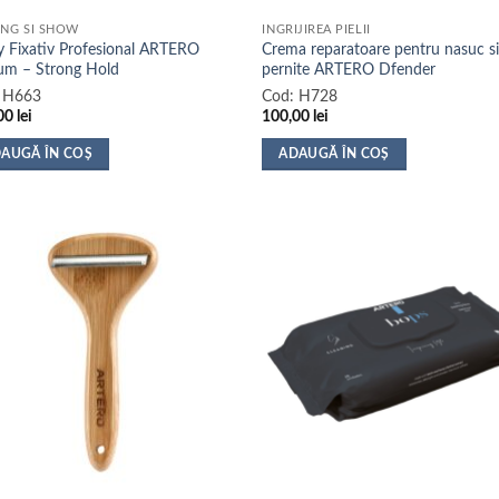
sului.
produsului.
ING SI SHOW
INGRIJIREA PIELII
y Fixativ Profesional ARTERO
Crema reparatoare pentru nasuc s
um – Strong Hold
pernite ARTERO Dfender
:
H663
Cod:
H728
00
lei
100,00
lei
AUGĂ ÎN COȘ
ADAUGĂ ÎN COȘ