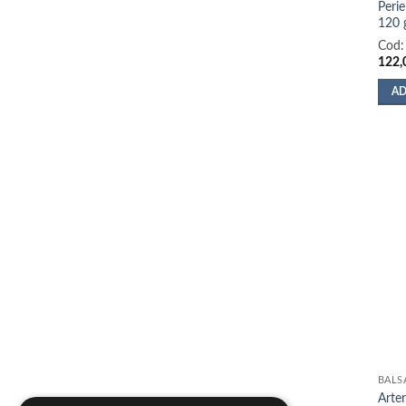
Perie
120 
Cod
122,
AD
BALS
Arter