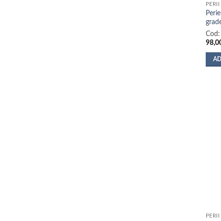
PERII
Perie
grad
Cod
98,0
AD
PERII