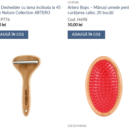
IGIENA
 Deshedder cu lama inclinata la 45
Artero Bops – Mănuși umede pent
e Nature Collection ARTERO
curățarea cailor, 20 bucăți
:
P776
Cod:
H698
0
lei
50,00
lei
AUGĂ ÎN COȘ
ADAUGĂ ÎN COȘ
GROOMING