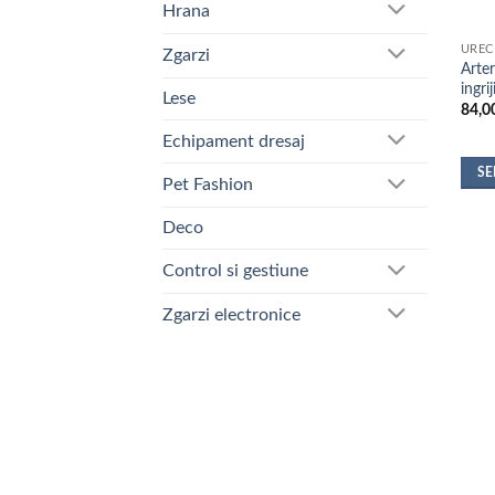
Hrana
UREC
Zgarzi
Arter
ingri
Lese
84,0
Echipament dresaj
SE
Pet Fashion
Aces
prod
Deco
are
Control si gestiune
mai
mult
Zgarzi electronice
variaț
Opțiu
pot
fi
alese
în
pagi