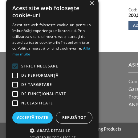
×
Acest site web folosește
Cod
cookie-uri
200,
Acest site web folosește cookie-uri pentru a
AD
îmbunătăți experiența utilizatorului. Prin
utilizarea site-ului nostru web, sunteți de
acord cu toate cookie-urile în conformitate
cu Politica noastră privind cookie-urile.
Află
mai multe
SUPORT CLIENTI
ASI
STRICT NECESARE
DE PERFORMANȚĂ
Cum cumpar?
Con
DE TARGETARE
Modalitati de plata
Gara
DE FUNCŢIONALITATE
Termeni si conditii
Pro
NECLASIFICATE
Politica confidentialitate
ANP
ACCEPTĂ TOATE
REFUZĂ TOT
Copyright 2026 ©
K9 Training Products
ARATĂ DETALIILE
POWERED BY COOKIESCRIPT