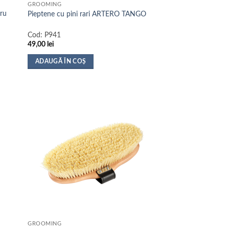
GROOMING
ru
Pieptene cu pini rari ARTERO TANGO
Cod:
P941
49,00
lei
ADAUGĂ ÎN COȘ
GROOMING