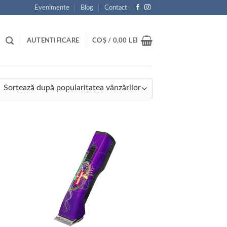
Evenimente
Blog
Contact
AUTENTIFICARE
COȘ /
0,00
LEI
tat
ă
ularitate