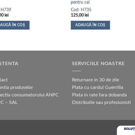
pentru cai
:
H739
Cod:
H735
00
lei
125,00
lei
AUGĂ ÎN COȘ
ADAUGĂ ÎN COȘ
STENTA
SERVICIILE NOASTRE
tact
Returnare in 30 de zile
ntia produselor
Plata cu cardul Guerrilla
tectia consumatorului ANPC
Plata in rate fara dobanda
C – SAL
Distributie sau profesionisti