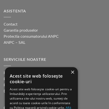
ASISTENTA
Contact
Garantia produselor
Protectia consumatorului ANPC
ANPC – SAL
SERVICIILE NOASTRE
×
Returnare in 30 de zile
Acest site web folosește
Plata cu cardul Guerrilla
cookie-uri
Plata in rate fara dobanda
Acest site web folosește cookie-uri pentru a
Distributie sau profesionisti
îmbunătăți experiența utilizatorului. Prin
utilizarea site-ului nostru web, sunteți de
acord cu toate cookie-urile în conformitate
cu Politica noastră privind cookie-urile.
Află
CINE SUNTEM?