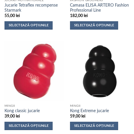
JUCARII MOTIVATIONALE
FASHION GROOMERS
produsului.
produsului.
Jucarie Tetraflex recompense
Camasa ELISA ARTERO Fashion
Starmark
Professional Line
55,00
lei
182,00
lei
SELECTEAZĂ OPȚIUNILE
SELECTEAZĂ OPȚIUNILE
Acest
Acest
produs
produs
are
are
mai
mai
multe
multe
variații.
variații.
Opțiunile
Opțiunile
pot
pot
fi
fi
alese
alese
în
în
pagina
pagina
MINGII
MINGII
produsului.
produsului.
Kong classic jucarie
Kong Extreme jucarie
39,00
lei
59,00
lei
SELECTEAZĂ OPȚIUNILE
SELECTEAZĂ OPȚIUNILE
Acest
Acest