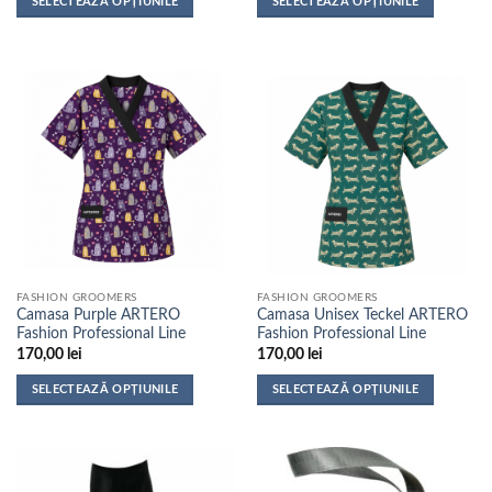
SELECTEAZĂ OPȚIUNILE
SELECTEAZĂ OPȚIUNILE
Acest
Acest
produs
produs
are
are
mai
mai
multe
multe
variații.
variații.
Opțiunile
Opțiunile
pot
pot
fi
fi
alese
alese
în
în
pagina
pagina
FASHION GROOMERS
FASHION GROOMERS
produsului.
produsului.
Camasa Purple ARTERO
Camasa Unisex Teckel ARTERO
Fashion Professional Line
Fashion Professional Line
170,00
lei
170,00
lei
SELECTEAZĂ OPȚIUNILE
SELECTEAZĂ OPȚIUNILE
Acest
Acest
produs
produs
are
are
mai
mai