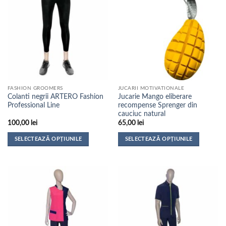
multe
multe
variații.
variații.
Opțiunile
Opțiunile
pot
pot
fi
fi
alese
alese
în
în
pagina
pagina
FASHION GROOMERS
JUCARII MOTIVATIONALE
produsului.
produsului.
Colanti negrii ARTERO Fashion
Jucarie Mango eliberare
Professional Line
recompense Sprenger din
cauciuc natural
100,00
lei
65,00
lei
SELECTEAZĂ OPȚIUNILE
SELECTEAZĂ OPȚIUNILE
Acest
Acest
produs
produs
are
are
mai
mai
multe
multe
variații.
variații.
Opțiunile
Opțiunile
pot
pot