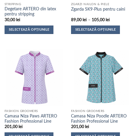
STRIPPING
ZGARZI NAILON & PIELE
produsului.
produsului.
Degetare ARTERO din latex
Zgarda SK9-Plus pentru caini
pentru stripping
Interval
30,00
lei
89,00
lei
–
105,00
lei
de
prețuri:
SELECTEAZĂ OPȚIUNILE
SELECTEAZĂ OPȚIUNILE
89,00 lei
până
Acest
Acest
la
produs
produs
105,00 lei
are
are
mai
mai
multe
multe
variații.
variații.
Opțiunile
Opțiunile
pot
pot
fi
fi
alese
alese
în
în
pagina
pagina
FASHION GROOMERS
FASHION GROOMERS
produsului.
produsului.
Camasa Niza Paws ARTERO
Camasa Niza Poodle ARTERO
Fashion Professional Line
Fashion Professional Line
201,00
lei
201,00
lei