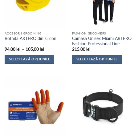
ACCESORII GROOMING
FASHION GROOMERS
Camasa Unisex Miami ARTERO
Botnita ARTERO din silicon
Fashion Professional Line
Interval
94,00
lei
–
105,00
lei
215,00
lei
de
prețuri:
SELECTEAZĂ OPȚIUNILE
SELECTEAZĂ OPȚIUNILE
94,00 lei
până
Acest
Acest
la
produs
produs
105,00 lei
are
are
mai
mai
multe
multe
variații.
variații.
Opțiunile
Opțiunile
pot
pot
fi
fi
alese
alese
în
în
pagina
pagina