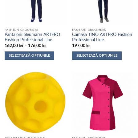
fi
fi
alese
alese
în
în
pagina
pagina
FASHION GROOMERS
FASHION GROOMERS
produsului.
produsului.
Pantaloni bleumarin ARTERO
Camasa TINO ARTERO Fashion
Fashion Professional Line
Professional Line
Interval
162,00
lei
–
176,00
lei
197,00
lei
de
prețuri:
SELECTEAZĂ OPȚIUNILE
SELECTEAZĂ OPȚIUNILE
162,00 lei
până
Acest
Acest
la
produs
produs
176,00 lei
are
are
mai
mai
multe
multe
variații.
variații.
Opțiunile
Opțiunile
pot
pot
fi
fi
alese
alese
în
în
pagina
pagina