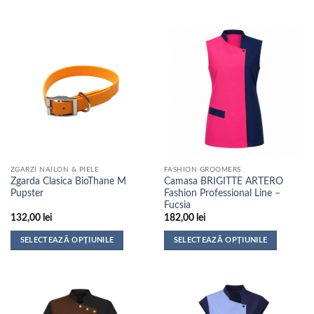
produs
produs
are
are
mai
mai
multe
multe
variații.
variații.
Opțiunile
Opțiunile
pot
pot
fi
fi
alese
alese
în
în
pagina
pagina
ZGARZI NAILON & PIELE
FASHION GROOMERS
produsului.
produsului.
Zgarda Clasica BioThane M
Camasa BRIGITTE ARTERO
Pupster
Fashion Professional Line –
Fucsia
132,00
lei
182,00
lei
SELECTEAZĂ OPȚIUNILE
SELECTEAZĂ OPȚIUNILE
Acest
Acest
produs
produs
are
are
mai
mai