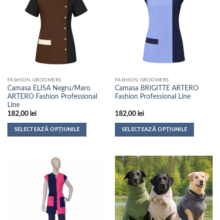
multe
multe
variații.
variații.
Opțiunile
Opțiunile
pot
pot
fi
fi
alese
alese
în
în
pagina
pagina
FASHION GROOMERS
FASHION GROOMERS
produsului.
produsului.
Camasa ELISA Negru/Maro
Camasa BRIGITTE ARTERO
ARTERO Fashion Professional
Fashion Professional Line
Line
182,00
lei
182,00
lei
SELECTEAZĂ OPȚIUNILE
SELECTEAZĂ OPȚIUNILE
Acest
Acest
produs
produs
are
are
mai
mai
multe
multe
variații.
variații.
Opțiunile
Opțiunile
pot
pot