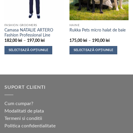
fi
fi
alese
alese
în
în
pagina
pagina
FASHION GROOMERS
HAINE
produsului.
produsului.
Camasa NATALIE ARTERO
Rukka Pets micro halat de baie
Fashion Professional Line
Interval
Interval
182,00
lei
–
197,00
lei
175,00
lei
–
190,00
lei
de
de
prețuri:
prețuri:
SELECTEAZĂ OPȚIUNILE
SELECTEAZĂ OPȚIUNILE
182,00 lei
175,00 lei
până
până
Acest
Acest
la
la
produs
produs
197,00 lei
190,00 lei
are
are
mai
mai
multe
multe
SUPORT CLIENTI
variații.
variații.
Opțiunile
Opțiunile
pot
pot
Cum cumpar?
fi
fi
Modalitati de plata
alese
alese
Termeni si conditii
în
în
pagina
pagina
Politica confidentialitate
produsului.
produsului.