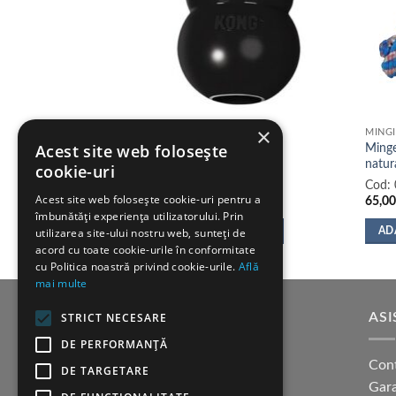
×
MINGII
MINGI
Acest site web folosește
din cauciuc natural
Minge
Kong Extreme jucarie
natur
cookie-uri
Cod:
Cod:
Acest site web folosește cookie-uri pentru a
59,00
lei
65,0
îmbunătăți experiența utilizatorului. Prin
utilizarea site-ului nostru web, sunteți de
SELECTEAZĂ OPȚIUNILE
AD
acord cu toate cookie-urile în conformitate
Acest
cu Politica noastră privind cookie-urile.
Află
produs
mai multe
are
mai
SUPORT CLIENTI
ASI
STRICT NECESARE
multe
DE PERFORMANȚĂ
variații.
Cum cumpar?
Con
DE TARGETARE
Opțiunile
Modalitati de plata
Gara
pot