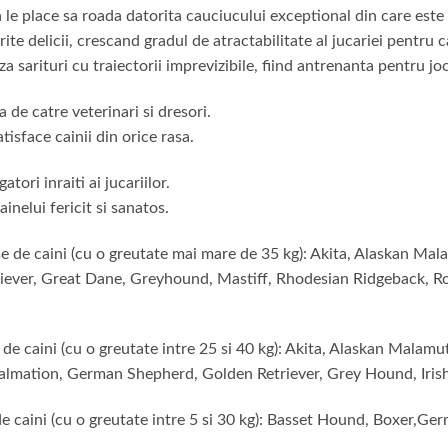
a le place sa roada datorita cauciucului exceptional din care este 
ite delicii, crescand gradul de atractabilitate al jucariei pentru c
 sarituri cu traiectorii imprevizibile, fiind antrenanta pentru joc
de catre veterinari si dresori.
tisface cainii din orice rasa.
tori inraiti ai jucariilor.
nelui fericit si sanatos.
de caini (cu o greutate mai mare de 35 kg): Akita, Alaskan Mala
er, Great Dane, Greyhound, Mastiff, Rhodesian Ridgeback, Rott
e caini (cu o greutate intre 25 si 40 kg): Akita, Alaskan Malamu
mation, German Shepherd, Golden Retriever, Grey Hound, Irish 
 caini (cu o greutate intre 5 si 30 kg): Basset Hound, Boxer,Ge