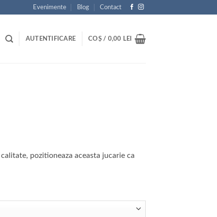
Evenimente
Blog
Contact
AUTENTIFICARE
COȘ /
0,00
LEI
calitate, pozitioneaza aceasta jucarie ca