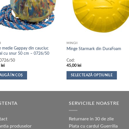
I
MINGII
 medie Gappay din cauciuc
Minge Starmark din DuraFoam
al cu snur 50 cm – 0726/50
0726/50
Cod:
0
lei
45,00
lei
AUGĂ ÎN COȘ
SELECTEAZĂ OPȚIUNILE
Acest
produs
are
mai
STENTA
SERVICIILE NOASTRE
multe
variații.
tact
Returnare in 30 de zile
Opțiunile
ntia produselor
Plata cu cardul Guerrilla
pot