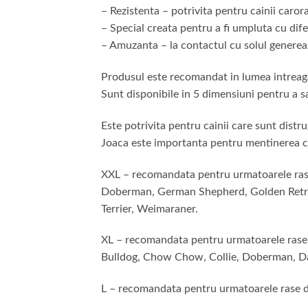
– Rezistenta – potrivita pentru cainii caror
– Special creata pentru a fi umpluta cu difer
– Amuzanta – la contactul cu solul genereaza
Produsul este recomandat in lumea intreaga 
Sunt disponibile in 5 dimensiuni pentru a sa
Este potrivita pentru cainii care sunt distruga
Joaca este importanta pentru mentinerea cai
XXL – recomandata pentru urmatoarele rase 
Doberman, German Shepherd, Golden Retriev
Terrier, Weimaraner.
XL – recomandata pentru urmatoarele rase d
Bulldog, Chow Chow, Collie, Doberman, Dal
L – recomandata pentru urmatoarele rase de