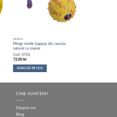
MINGII
Minge medie Gappay din cauciuc
natural cu maner
Cod:
0726
72,00
lei
ADAUGĂ ÎN COȘ
CINE SUNTEM?
Despre noi
Blog