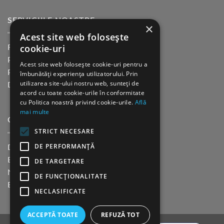
SERVICIILE NOASTRE
×
Acest site web folosește
cookie-uri
Returnare in 30 de zile
Plata cu cardul Guerrilla
Acest site web folosește cookie-uri pentru a
Plata in rate fara dobanda
îmbunătăți experiența utilizatorului. Prin
utilizarea site-ului nostru web, sunteți de
Distributie sau profesionisti
acord cu toate cookie-urile în conformitate
cu Politica noastră privind cookie-urile.
Află
mai multe
CINE SUNTEM?
STRICT NECESARE
DE PERFORMANȚĂ
Despre noi
Blog
DE TARGETARE
Newsletter
DE FUNCŢIONALITATE
Evenimente
NECLASIFICATE
ACCEPTĂ TOATE
REFUZĂ TOT