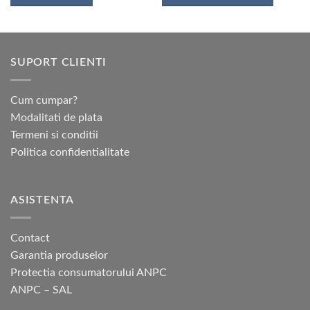
Acest
produs
are
mai
SUPORT CLIENTI
multe
variații.
Opțiunile
Cum cumpar?
pot
Modalitati de plata
fi
Termeni si conditii
alese
Politica confidentialitate
în
pagina
produsului.
ASISTENTA
Contact
Garantia produselor
Protectia consumatorului ANPC
ANPC – SAL