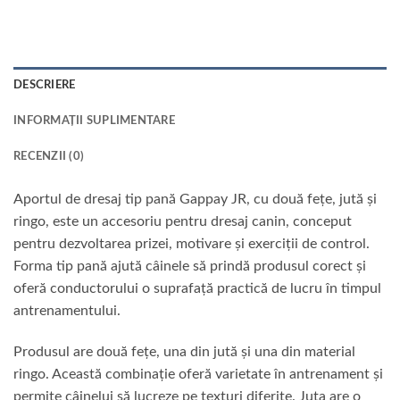
DESCRIERE
INFORMAȚII SUPLIMENTARE
RECENZII (0)
Aportul de dresaj tip pană Gappay JR, cu două fețe, jută și
ringo, este un accesoriu pentru dresaj canin, conceput
pentru dezvoltarea prizei, motivare și exerciții de control.
Forma tip pană ajută câinele să prindă produsul corect și
oferă conductorului o suprafață practică de lucru în timpul
antrenamentului.
Produsul are două fețe, una din jută și una din material
ringo. Această combinație oferă varietate în antrenament și
permite câinelui să lucreze pe texturi diferite. Juta are o