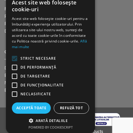
Acest site web folosește
cookie-uri
Returnare in 30 de zile
Plata cu cardul Guerrilla
Acest site web folosește cookie-uri pentru a
Plata in rate fara dobanda
îmbunătăți experiența utilizatorului. Prin
utilizarea site-ului nostru web, sunteți de
Distributie sau profesionisti
acord cu toate cookie-urile în conformitate
cu Politica noastră privind cookie-urile.
Află
mai multe
CINE SUNTEM?
STRICT NECESARE
DE PERFORMANȚĂ
Despre noi
Blog
DE TARGETARE
Newsletter
DE FUNCŢIONALITATE
Evenimente
NECLASIFICATE
ACCEPTĂ TOATE
REFUZĂ TOT
ARATĂ DETALIILE
POWERED BY COOKIESCRIPT
Copyright 2026 ©
K9 Training Products