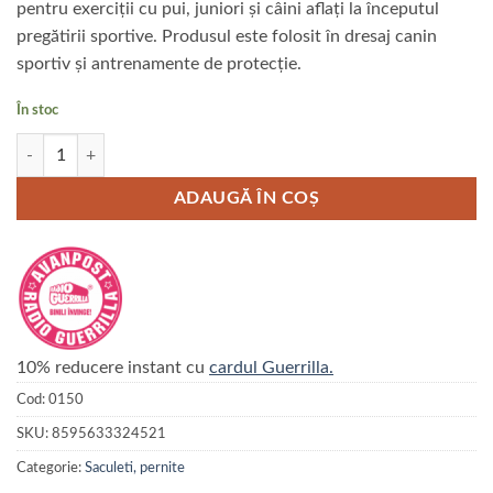
pentru exerciții cu pui, juniori și câini aflați la începutul
pregătirii sportive. Produsul este folosit în dresaj canin
sportiv și antrenamente de protecție.
În stoc
Cantitate Perna Gappay din iuta si material francez cu 3 manere
ADAUGĂ ÎN COȘ
10% reducere instant cu
cardul Guerrilla.
Cod:
0150
SKU:
8595633324521
Categorie:
Saculeti, pernite