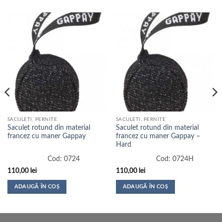
SACULETI, PERNITE
SACULETI, PERNITE
Saculet rotund din material
Saculet rotund din material
francez cu maner Gappay
francez cu maner Gappay –
Hard
Cod:
0724
Cod:
0724H
110,00
lei
110,00
lei
ADAUGĂ ÎN COȘ
ADAUGĂ ÎN COȘ