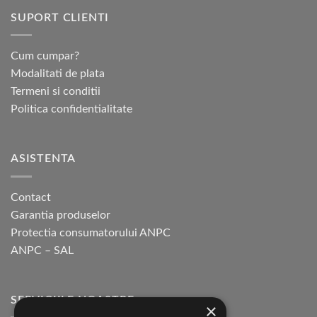
SUPORT CLIENTI
Cum cumpar?
Modalitati de plata
Termeni si conditii
Politica confidentialitate
ASISTENTA
Contact
Garantia produselor
Protectia consumatorului ANPC
ANPC – SAL
SERVICIILE NOASTRE
×