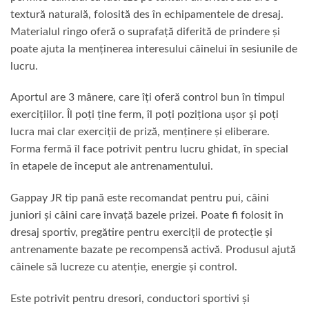
textură naturală, folosită des în echipamentele de dresaj.
Materialul ringo oferă o suprafață diferită de prindere și
poate ajuta la menținerea interesului câinelui în sesiunile de
lucru.
Aportul are 3 mânere, care îți oferă control bun în timpul
exercițiilor. Îl poți ține ferm, îl poți poziționa ușor și poți
lucra mai clar exerciții de priză, menținere și eliberare.
Forma fermă îl face potrivit pentru lucru ghidat, în special
în etapele de început ale antrenamentului.
Gappay JR tip pană este recomandat pentru pui, câini
juniori și câini care învață bazele prizei. Poate fi folosit în
dresaj sportiv, pregătire pentru exerciții de protecție și
antrenamente bazate pe recompensă activă. Produsul ajută
câinele să lucreze cu atenție, energie și control.
Este potrivit pentru dresori, conductori sportivi și