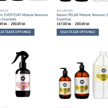
AMURI
BALSAMURI
am EVERYDAY Melanie Newman
Balsam RELAX Melanie Newman S
 Essentials
Essentials
Interval
Interval
00
lei
–
200,00
lei
167,00
lei
–
200,00
lei
de
de
prețuri:
prețuri:
LECTEAZĂ OPȚIUNILE
SELECTEAZĂ OPȚIUNILE
165,00 lei
167,00 lei
până
până
t
Acest
la
la
us
produs
200,00 lei
200,00 lei
are
mai
e
multe
ii.
variații.
nile
Opțiunile
pot
fi
alese
în
na
pagina
sului.
produsului.