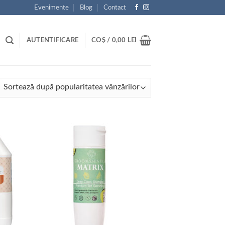
Evenimente
Blog
Contact
AUTENTIFICARE
COȘ /
0,00
LEI
tat
ă
ularitate