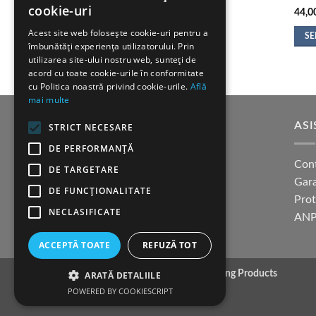
cookie-uri
44,0
Acest site web folosește cookie-uri pentru a
SE
îmbunătăți experiența utilizatorului. Prin
Aces
utilizarea site-ului nostru web, sunteți de
prod
acord cu toate cookie-urile în conformitate
cu Politica noastră privind cookie-urile.
Află
are
mai multe
mai
mult
SUPORT CLIENTI
ASI
STRICT NECESARE
variaț
DE PERFORMANȚĂ
Opțiu
Cum cumpar?
Con
pot
DE TARGETARE
Modalitati de plata
Gara
fi
DE FUNCŢIONALITATE
Termeni si conditii
Pro
alese
NECLASIFICATE
în
Politica confidentialitate
ANP
pagi
ACCEPTĂ TOATE
REFUZĂ TOT
produ
Copyright 2026 ©
K9 Training Products
ARATĂ DETALIILE
POWERED BY COOKIESCRIPT