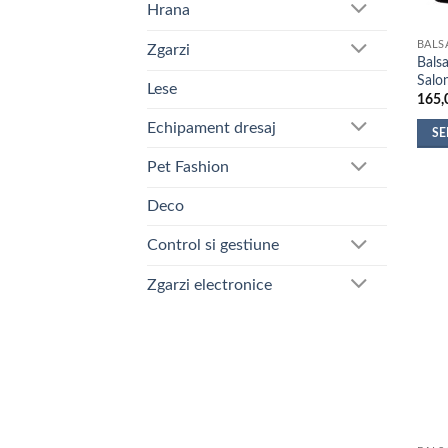
Hrana
BALS
Zgarzi
Bals
Salon
Lese
165,
Echipament dresaj
SE
Aces
Pet Fashion
prod
are
Deco
mai
Control si gestiune
mult
variaț
Zgarzi electronice
Opțiu
pot
fi
alese
în
pagi
produ