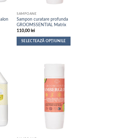
SAMPOANE
alon
Sampon curatare profunda
GROOMSSENTIAL Matrix
110,00
lei
SELECTEAZĂ OPȚIUNILE
Acest
produs
are
mai
multe
variații.
Opțiunile
pot
fi
alese
în
pagina
produsului.