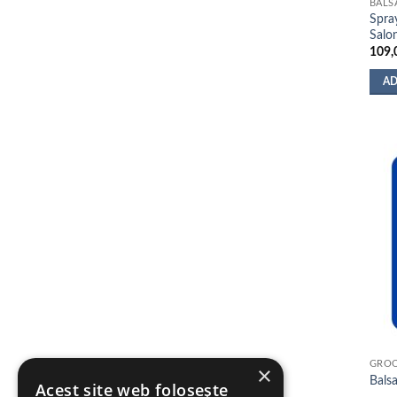
BALS
Spra
Salon
109,
AD
GRO
×
Bals
Acest site web folosește