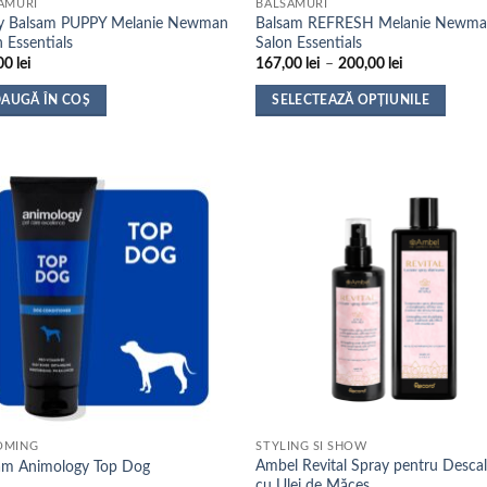
AMURI
BALSAMURI
y Balsam PUPPY Melanie Newman
Balsam REFRESH Melanie Newm
 Essentials
Salon Essentials
Interval
00
lei
167,00
lei
–
200,00
lei
de
prețuri:
AUGĂ ÎN COȘ
SELECTEAZĂ OPȚIUNILE
167,00 lei
până
Acest
la
produs
200,00 lei
are
mai
multe
variații.
Opțiunile
pot
fi
alese
în
pagina
produsului.
OMING
STYLING SI SHOW
Ambel Revital Spray pentru Descal
am Animology Top Dog
cu Ulei de Măceș