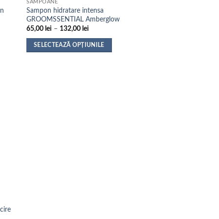
SAMPOANE
an
Sampon hidratare intensa
GROOMSSENTIAL Amberglow
Interval
65,00
lei
–
132,00
lei
de
prețuri:
SELECTEAZĂ OPȚIUNILE
65,00 lei
până
Acest
la
produs
132,00 lei
are
mai
multe
variații.
Opțiunile
pot
fi
alese
în
pagina
produsului.
cire