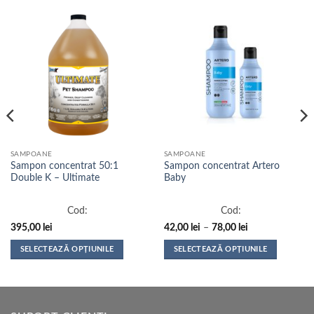
SAMPOANE
SAMPOANE
Sampon concentrat 50:1
Sampon concentrat Artero
Double K – Ultimate
Baby
Cod:
Cod:
Interval
395,00
lei
42,00
lei
–
78,00
lei
de
prețuri:
SELECTEAZĂ OPȚIUNILE
SELECTEAZĂ OPȚIUNILE
42,00 lei
până
Acest
Acest
la
produs
produs
78,00 lei
are
are
mai
mai