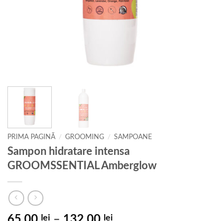
PRIMA PAGINĂ
/
GROOMING
/
SAMPOANE
Sampon hidratare intensa
GROOMSSENTIAL Amberglow
Interval
65,00
lei
–
132,00
lei