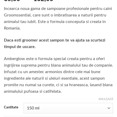
de
Incearca noua gama de sampoane profesionale pentru caini
prețuri:
Groomssential, care sunt o imbratisarea a naturii pentru
65,00 lei
animalul tau iubit. Este o formula conceputa si creata in
până
Romania.
la
132,00 lei
Daca esti groomer acest sampon te va ajuta sa scurtezi
timpul de uscare.
Amberglow este o formula special creata pentru a oferi
ingrijirea suprema pentru blana animalului tau de companie.
Infuzat cu un amestec armonios dintre cele mai bune
ingrediente ale naturii si uleiuri esentiale, acest sampon
promite nu numai sa curete, ci si sa hraneasca, lasand blana
animalului pufoasa si catifelata.
ANULEAZĂ
Cantitate