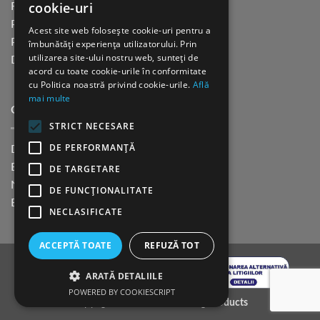
cookie-uri
Returnare in 30 de zile
Plata cu cardul Guerrilla
Acest site web folosește cookie-uri pentru a
Plata in rate fara dobanda
îmbunătăți experiența utilizatorului. Prin
utilizarea site-ului nostru web, sunteți de
Distributie sau profesionisti
acord cu toate cookie-urile în conformitate
cu Politica noastră privind cookie-urile.
Află
mai multe
CINE SUNTEM?
STRICT NECESARE
DE PERFORMANȚĂ
Despre noi
Blog
DE TARGETARE
Newsletter
DE FUNCŢIONALITATE
Evenimente
NECLASIFICATE
ACCEPTĂ TOATE
REFUZĂ TOT
ARATĂ DETALIILE
POWERED BY COOKIESCRIPT
Copyright 2026 ©
K9 Training Products