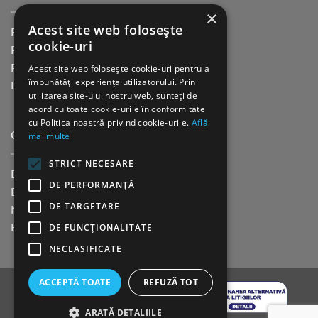
×
Acest site web folosește
Returnare in 30 de zile
cookie-uri
Plata cu cardul Guerrilla
Acest site web folosește cookie-uri pentru a
Plata in rate fara dobanda
îmbunătăți experiența utilizatorului. Prin
Distributie sau profesionisti
utilizarea site-ului nostru web, sunteți de
acord cu toate cookie-urile în conformitate
cu Politica noastră privind cookie-urile.
Află
mai multe
CINE SUNTEM?
STRICT NECESARE
Despre noi
DE PERFORMANȚĂ
Blog
DE TARGETARE
Newsletter
DE FUNCŢIONALITATE
Evenimente
NECLASIFICATE
ACCEPTĂ TOATE
REFUZĂ TOT
ARATĂ DETALIILE