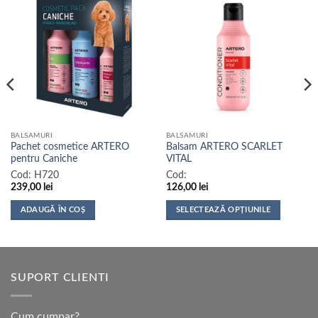
BALSAMURI
BALSAMURI
Pachet cosmetice ARTERO
Balsam ARTERO SCARLET
pentru Caniche
VITAL
Cod:
H720
Cod:
239,00
lei
126,00
lei
ADAUGĂ ÎN COȘ
SELECTEAZĂ OPȚIUNILE
Acest
produs
are
mai
SUPORT CLIENTI
multe
variații.
Opțiunile
Cum cumpar?