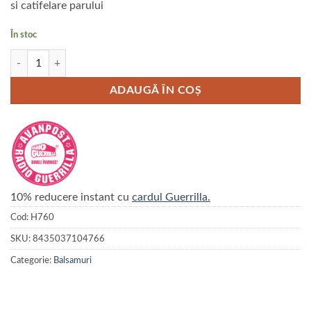
si catifelare parului
În stoc
Cantitate ARTERO 4CATS Balsam pentru pisici 90ML
ADAUGĂ ÎN COȘ
10% reducere instant cu
cardul Guerrilla.
Cod:
H760
SKU:
8435037104766
Categorie:
Balsamuri