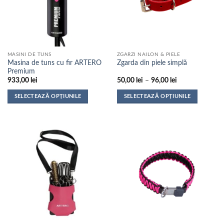
MASINI DE TUNS
ZGARZI NAILON & PIELE
Masina de tuns cu fir ARTERO
Zgarda din piele simplă
Premium
Interval
933,00
lei
50,00
lei
–
96,00
lei
de
prețuri:
SELECTEAZĂ OPȚIUNILE
SELECTEAZĂ OPȚIUNILE
50,00 lei
până
Acest
Acest
la
produs
produs
96,00 lei
are
are
mai
mai
multe
multe
variații.
variații.
Opțiunile
Opțiunile
pot
pot
fi
fi
alese
alese
în
în
pagina
pagina