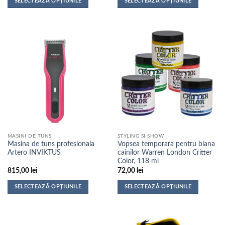
SELECTEAZĂ OPȚIUNILE
SELECTEAZĂ OPȚIUNILE
135,00 lei
109,00 lei
până
până
Acest
Acest
la
la
produs
produs
155,00 lei
122,00 lei
are
are
mai
mai
multe
multe
variații.
variații.
Opțiunile
Opțiunile
pot
pot
fi
fi
alese
alese
în
în
pagina
pagina
MASINI DE TUNS
STYLING SI SHOW
produsului.
produsului.
Masina de tuns profesionala
Vopsea temporara pentru blana
Artero INVIKTUS
cainilor Warren London Critter
Color, 118 ml
815,00
lei
72,00
lei
SELECTEAZĂ OPȚIUNILE
SELECTEAZĂ OPȚIUNILE
Acest
Acest
produs
produs
are
are