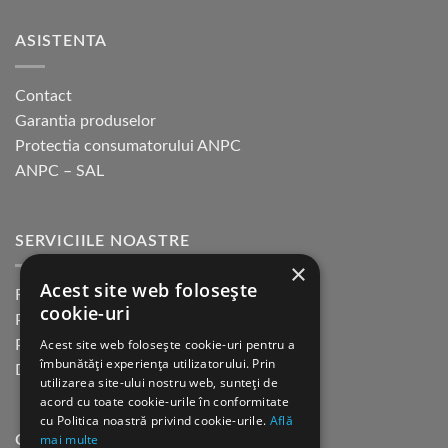
ASISTENTA
Contact
Garantia produselor
Protectia consumatorului ANPC
ANPC – SAL
SERVICIILE NOASTRE
×
Acest site web folosește
Returnare in 30 de zile
cookie-uri
Plata cu cardul Guerrilla
Acest site web folosește cookie-uri pentru a
Plata in rate fara dobanda
îmbunătăți experiența utilizatorului. Prin
Distributie sau profesionisti
utilizarea site-ului nostru web, sunteți de
acord cu toate cookie-urile în conformitate
cu Politica noastră privind cookie-urile.
Află
mai multe
CINE SUNTEM?