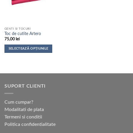
fi
fi
alese
alese
în
în
pagina
pagina
GENTI SI TOCURI
produsului.
produsului.
Toc de cutite Artero
75,00
lei
SELECTEAZĂ OPȚIUNILE
Acest
produs
are
mai
multe
SUPORT CLIENTI
variații.
Opțiunile
pot
Cum cumpar?
fi
Modalitati de plata
alese
Termeni si conditii
în
pagina
Politica confidentialitate
produsului.