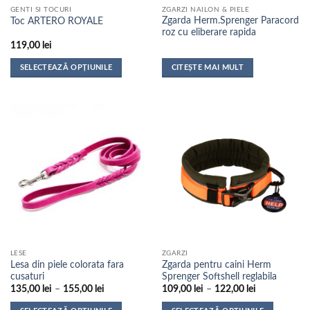
GENTI SI TOCURI
ZGARZI NAILON & PIELE
produsului.
produsului.
Zgarda Herm.Sprenger Paracord
Toc ARTERO ROYALE
roz cu eliberare rapida
119,00
lei
SELECTEAZĂ OPȚIUNILE
CITEȘTE MAI MULT
Acest
produs
are
mai
multe
variații.
Opțiunile
pot
fi
alese
în
pagina
LESE
ZGARZI
produsului.
Lesa din piele colorata fara
Zgarda pentru caini Herm
cusaturi
Sprenger Softshell reglabila
Interval
Interval
135,00
lei
–
155,00
lei
109,00
lei
–
122,00
lei
de
de
prețuri:
prețuri: