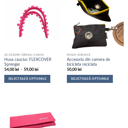
mai
mai
multe
multe
variații.
variații.
Opțiunile
Opțiunile
pot
pot
fi
fi
alese
alese
în
în
pagina
pagina
ACCESORII DRESAJ CANIN
PUNGI IGIENICE
produsului.
produsului.
Husa cauciuc FLEXCOVER
Accesoriu din camera de
Sprenger
bicicleta reciclata
Interval
54,00
lei
–
59,00
lei
50,00
lei
de
prețuri:
SELECTEAZĂ OPȚIUNILE
SELECTEAZĂ OPȚIUNILE
54,00 lei
până
Acest
Acest
la
produs
produs
59,00 lei
are
are
mai
mai
multe
multe
variații.
variații.
Opțiunile
Opțiunile
pot
pot