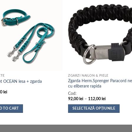
ETE
ZGARZI NAILON & PIELE
Zgarda Herm.Sprenger Paracord ne
t OCEAN lesa + zgarda
cu eliberare rapida
00
lei
Cod:
Interval
92,00
lei
–
112,00
lei
de
prețuri:
D TO CART
SELECTEAZĂ OPȚIUNILE
92,00 lei
până
Acest
la
produs
112,00 lei
are