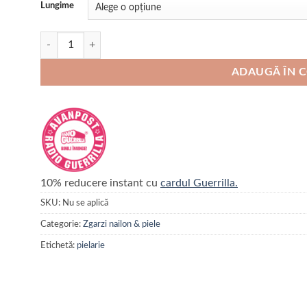
Lungime
Cantitate Zgarda din piele simplă
ADAUGĂ ÎN 
10% reducere instant cu
cardul Guerrilla.
SKU:
Nu se aplică
Categorie:
Zgarzi nailon & piele
Etichetă:
pielarie