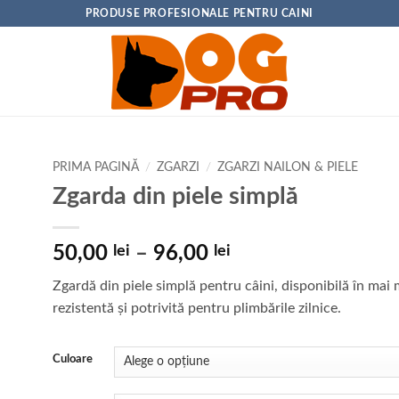
PRODUSE PROFESIONALE PENTRU CAINI
PRIMA PAGINĂ
/
ZGARZI
/
ZGARZI NAILON & PIELE
Zgarda din piele simplă
Interval
50,00
lei
–
96,00
lei
de
Zgardă din piele simplă pentru câini, disponibilă în mai 
prețuri:
rezistentă și potrivită pentru plimbările zilnice.
50,00 lei
până
la
Culoare
96,00 lei