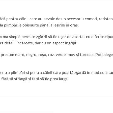
ică pentru câinii care au nevoie de un accesoriu comod, rezistent 
la plimbările obișnuite până la ieșirile în oraș.
forma simplă permite zgărzii să fie ușor de asortat cu diferite tip
ă detalii încărcate, dar cu un aspect îngrijit.
 precum maro, negru, roșu, roz, verde, mov și turcoaz. Poți alege 
pentru plimbări și pentru câinii care poartă zgardă în mod constan
fără să strângă și fără să fie prea largă.