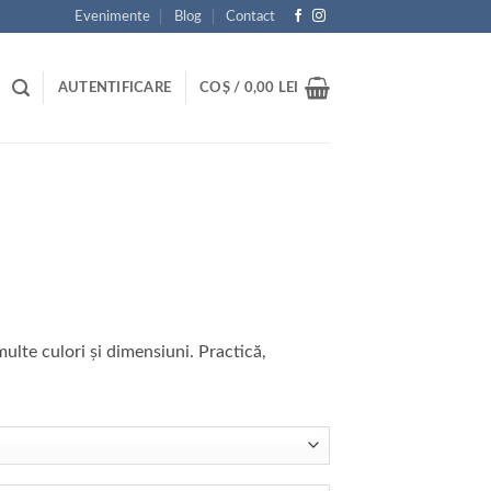
Evenimente
Blog
Contact
AUTENTIFICARE
COȘ /
0,00
LEI
multe culori și dimensiuni. Practică,