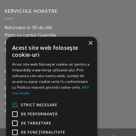
SERVICIILE NOASTRE
Returnare in 30 de zile
Plata cu cardul Guerrilla
×
Plata in rate fara dobanda
Acest site web folosește
Distributie sau profesionisti
cookie-uri
Acest site web folosește cookie-uri pentru a
îmbunătăți experiența utilizatorului. Prin
CINE SUNTEM?
utilizarea site-ului nostru web, sunteți de
acord cu toate cookie-urile în conformitate
cu Politica noastră privind cookie-urile.
Află
Despre noi
mai multe
Blog
Newsletter
STRICT NECESARE
Evenimente
DE PERFORMANȚĂ
DE TARGETARE
DE FUNCŢIONALITATE