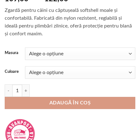
de
Zgardă pentru câini cu căptușeală softshell moale și
prețuri:
confortabilă. Fabricată din nylon rezistent, reglabilă și
109,00 lei
ideală pentru plimbări zilnice, oferă protecție pentru blană
până
și confort maxim.
la
122,00 lei
Masura
Culoare
Cantitate Zgarda pentru caini Herm Sprenger Softshell reglabila
ADAUGĂ ÎN COȘ