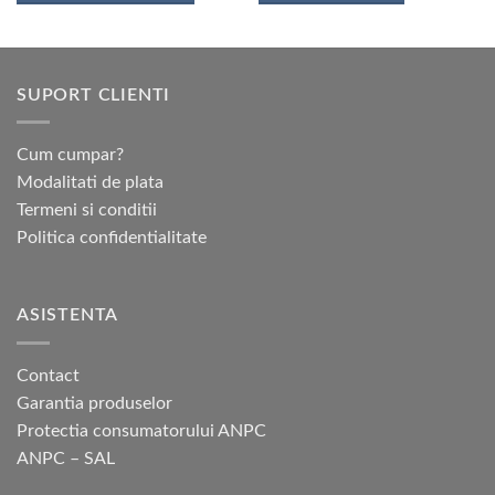
Acest
produs
are
mai
SUPORT CLIENTI
multe
variații.
Opțiunile
Cum cumpar?
pot
Modalitati de plata
fi
Termeni si conditii
alese
Politica confidentialitate
în
pagina
produsului.
ASISTENTA
Contact
Garantia produselor
Protectia consumatorului ANPC
ANPC – SAL