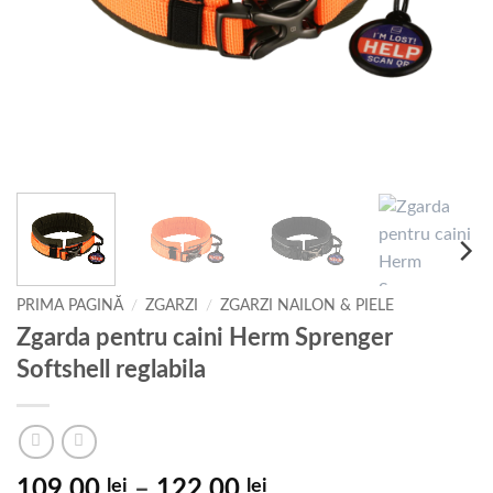
PRIMA PAGINĂ
/
ZGARZI
/
ZGARZI NAILON & PIELE
Zgarda pentru caini Herm Sprenger
Softshell reglabila
Interval
109,00
lei
–
122,00
lei