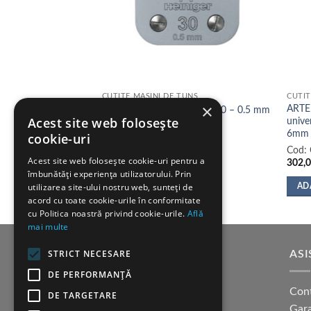
UNS
CUTITE MASINI DE TUNS
CUTIT
×
andard pentru
ARTE
Cutit HEINIGER Tip A5 nr.30 – 0.5 mm
Acest site web folosește
ergy, X-Tron, Faster
unive
6mm
cookie-uri
Cod:
707-917.A
Cod:
Acest site web folosește cookie-uri pentru a
266,00
lei
302,
îmbunătăți experiența utilizatorului. Prin
utilizarea site-ului nostru web, sunteți de
ADAUGĂ ÎN COȘ
AD
acord cu toate cookie-urile în conformitate
cu Politica noastră privind cookie-urile.
Află
mai multe
STRICT NECESARE
SUPORT CLIENTI
ASI
DE PERFORMANȚĂ
Cum cumpar?
Con
DE TARGETARE
Modalitati de plata
Gara