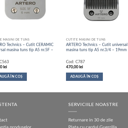
E MASINI DE TUNS
CUTITE MASINI DE TUNS
RO Technics – Cutit CERAMIC
ARTERO Technics – Cutit universal
rsal masina tuns tip A5 nr.5F –
masina tuns tip A5 nr.3/4 – 19mm
C563
Cod:
C787
00
lei
470,00
lei
AUGĂ ÎN COȘ
ADAUGĂ ÎN COȘ
STENTA
SERVICIILE NOASTRE
tact
Returnare in 30 de zile
ntia produselor
Plata cu cardul Guerrilla