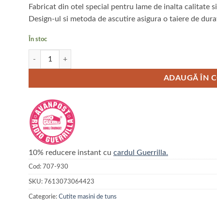
Fabricat din otel special pentru lame de inalta calitate si
Design-ul si metoda de ascutire asigura o taiere de dura
În stoc
Cantitate Cutit HEINIGER Tip A5 nr.10 - 1.5 mm
ADAUGĂ ÎN 
10% reducere instant cu
cardul Guerrilla.
Cod:
707-930
SKU:
7613073064423
Categorie:
Cutite masini de tuns