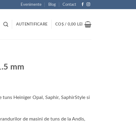
Evenimente
Blog
Contact
AUTENTIFICARE
COȘ /
0,00
LEI
 1.5 mm
e tuns Heiniger Opal, Saphir, SaphirStyle si
randurilor de masini de tuns de la Andis,