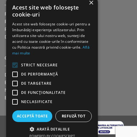
×
Acest site web folosește
cookie-uri
Returnare in 30 de zile
Plata cu cardul Guerrilla
Acest site web folosește cookie-uri pentru a
Plata in rate fara dobanda
îmbunătăți experiența utilizatorului. Prin
utilizarea site-ului nostru web, sunteți de
Distributie sau profesionisti
acord cu toate cookie-urile în conformitate
cu Politica noastră privind cookie-urile.
Află
mai multe
CINE SUNTEM?
STRICT NECESARE
DE PERFORMANȚĂ
Despre noi
Blog
DE TARGETARE
Newsletter
DE FUNCŢIONALITATE
Evenimente
NECLASIFICATE
ACCEPTĂ TOATE
REFUZĂ TOT
ARATĂ DETALIILE
POWERED BY COOKIESCRIPT