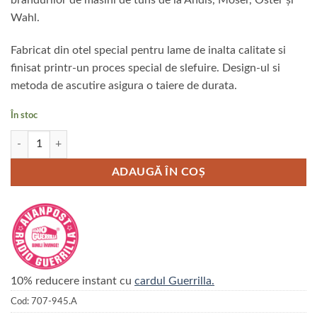
brandurilor de masini de tuns de la Andis, Moser, Oster și
Wahl.
Fabricat din otel special pentru lame de inalta calitate si
finisat printr-un proces special de slefuire. Design-ul si
metoda de ascutire asigura o taiere de durata.
În stoc
Cantitate Cutit HEINIGER Tip A5 nr.7F – 3.2 mm
ADAUGĂ ÎN COȘ
10% reducere instant cu
cardul Guerrilla.
Cod:
707-945.A