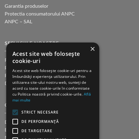
Garantia produselor
Protectia consumatorului ANPC
ANPC – SAL
SERVICIILE NOASTRE
×
Acest site web folosește
cookie-uri
Returnare in 30 de zile
Plata cu cardul Guerrilla
Acest site web folosește cookie-uri pentru a
Plata in rate fara dobanda
îmbunătăți experiența utilizatorului. Prin
utilizarea site-ului nostru web, sunteți de
Distributie sau profesionisti
acord cu toate cookie-urile în conformitate
cu Politica noastră privind cookie-urile.
Află
mai multe
CINE SUNTEM?
STRICT NECESARE
DE PERFORMANȚĂ
Despre noi
Blog
DE TARGETARE
Newsletter