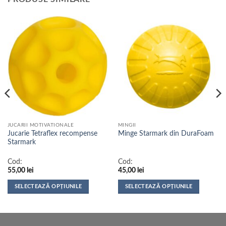
JUCARII MOTIVATIONALE
MINGII
Jucarie Tetraflex recompense
Minge Starmark din DuraFoam
Starmark
Cod:
Cod:
55,00
lei
45,00
lei
SELECTEAZĂ OPȚIUNILE
SELECTEAZĂ OPȚIUNILE
Acest
Acest
produs
produs
are
are