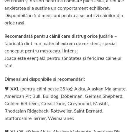
veterinari și dresori pentru a combate plictiseala, a reduce
anxietatea și a susține un comportament echilibrat.
Disponibilă în 5 dimensiuni pentru a se potrivi câinilor din
orice rasă.
Recomandată pentru câinii care distrug orice jucărie
–
fabricată dintr-un material extrem de rezistent, special
conceput pentru mestecatul intens.
Joaca este esențială pentru sănătatea și fericirea câinelui
tău!
Dimensiuni disponibile și recomandări:
🖤
XXL
(pentru câini peste 35 kg): Akita, Alaskan Malamute,
American Pit Bull, Bulldog, Doberman, German Shepherd,
Golden Retriever, Great Dane, Greyhound, Mastiff,
Rhodesian Ridgeback, Rottweiler, Saint Bernard,
Staffordshire Terrier, Weimaraner.
🖤
XL
(25-40 kg): Akita, Alaskan Malamute, American Pit