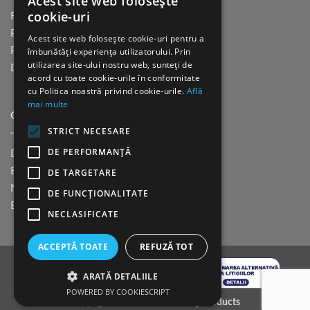
Acest site web folosește
cookie-uri
Returnare in 30 de zile
Plata cu cardul Guerrilla
Acest site web folosește cookie-uri pentru a
Plata in rate fara dobanda
îmbunătăți experiența utilizatorului. Prin
utilizarea site-ului nostru web, sunteți de
Distributie sau profesionisti
acord cu toate cookie-urile în conformitate
cu Politica noastră privind cookie-urile.
Află
mai multe
CINE SUNTEM?
STRICT NECESARE
DE PERFORMANȚĂ
Despre noi
Blog
DE TARGETARE
Newsletter
DE FUNCŢIONALITATE
Evenimente
NECLASIFICATE
ACCEPTĂ TOATE
REFUZĂ TOT
ARATĂ DETALIILE
POWERED BY COOKIESCRIPT
Copyright 2026 ©
K9 Training Products