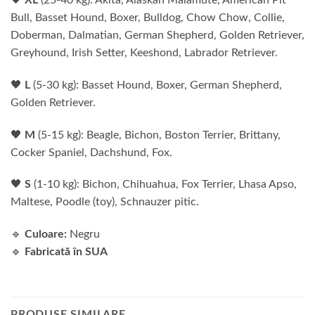
Bull, Basset Hound, Boxer, Bulldog, Chow Chow, Collie,
Doberman, Dalmatian, German Shepherd, Golden Retriever,
Greyhound, Irish Setter, Keeshond, Labrador Retriever.
🖤
L
(5-30 kg): Basset Hound, Boxer, German Shepherd,
Golden Retriever.
🖤
M
(5-15 kg): Beagle, Bichon, Boston Terrier, Brittany,
Cocker Spaniel, Dachshund, Fox.
🖤
S
(1-10 kg): Bichon, Chihuahua, Fox Terrier, Lhasa Apso,
Maltese, Poodle (toy), Schnauzer pitic.
🔹
Culoare:
Negru
🔹
Fabricată în SUA
PRODUSE SIMILARE