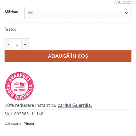
ANULEAZĂ
Mărime
În stoc
Cantitate Kong Extreme jucarie
ADAUGĂ ÎN COȘ
10% reducere instant cu
cardul Guerrilla.
SKU:
035585111148
Categorie:
Mingii